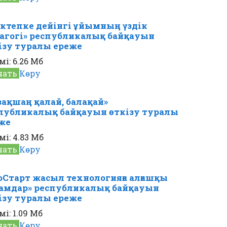
ктепке дейінгі ұйымның үздік
агогі» республикалық байқауын
ізу туралы ереже
мі:
6.26 Мб
чать
Көру
зақшаң қалай, балақай»
публикалық байқауын өткізу туралы
же
мі:
4.83 Мб
чать
Көру
оСтарт жасыл технологияға алғашқы
амдар» республикалық байқауын
ізу туралы ереже
мі:
1.09 Мб
чать
Көру