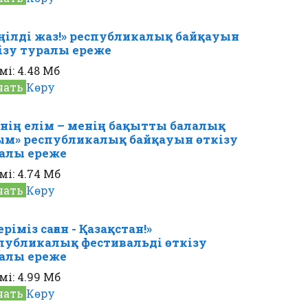
ңілді жаз!» республикалық байқауын
ізу туралы ереже
мі:
4.48 Мб
чать
Көру
нің елім – менің бақытты балалық
ым» республикалық байқауын өткізу
алы ереже
мі:
4.74 Мб
чать
Көру
ріміз саған - Қазақстан!»
публикалық фестивальді өткізу
алы ереже
мі:
4.99 Мб
чать
Көру