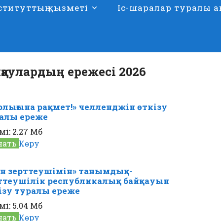
ституттың қызметі
Іс-шаралар туралы а
қаулардың ережесі 2026
рлығына рақмет!» челленджін өткізу
алы ереже
мі:
2.27 Мб
чать
Көру
н зерттеушімін» танымдық-
ттеушілік республикалық байқауын
ізу туралы ереже
мі:
5.04 Мб
чать
Көру