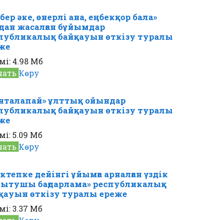
бер әке, өнерлі ана, еңбекқор бала»
дан жасалған бұйымдар
публикалық байқауын өткізу туралы
же
мі:
4.98 Мб
чать
Көру
нталапай» ұлттық ойындар
публикалық байқауын өткізу туралы
же
мі:
5.09 Мб
чать
Көру
ктепке дейінгі ұйымға арналған үздік
ытушы бағдарлама» республикалық
қауын өткізу туралы ереже
мі:
3.37 Мб