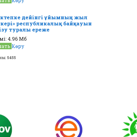
чать
Көру
ктепке дейінгі ұйымның жыл
скері» республикалық байқауын
ізу туралы ереже
мі:
4.96 Мб
чать
Көру
ны: 5455