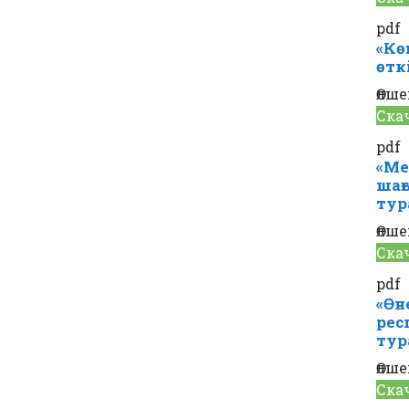
pdf
«Кө
өтк
Өлше
Ска
pdf
«Ме
шағ
тур
Өлше
Ска
pdf
«Өне
рес
тур
Өлше
Ска