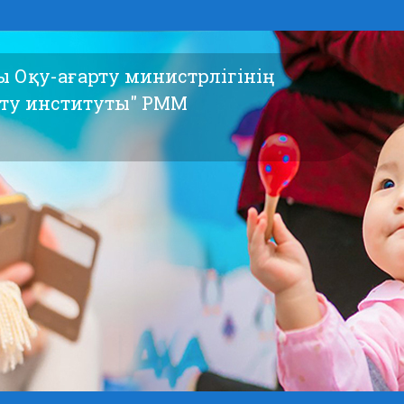
сы Оқу-ағарту министрлігінің
ыту институты" РММ