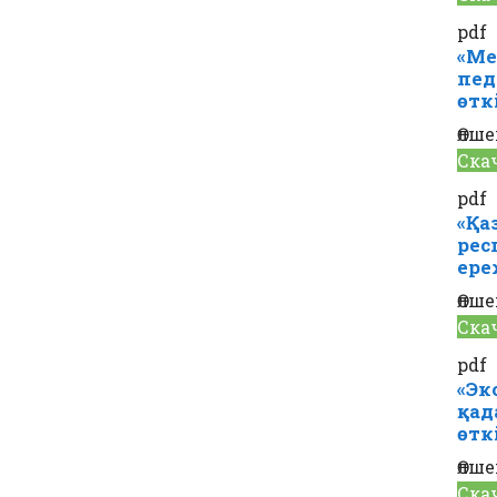
pdf
«Ме
пед
өтк
Өлше
Ска
pdf
«Қа
рес
ере
Өлше
Ска
pdf
«Эк
қад
өтк
Өлше
Ска