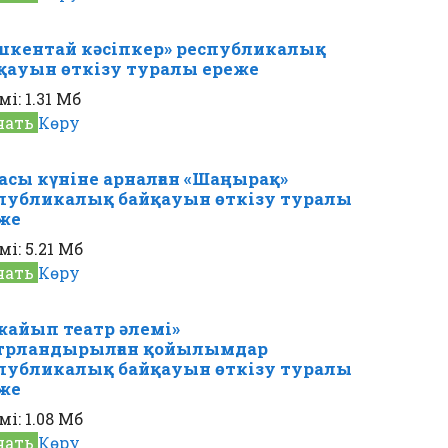
шкентай кәсіпкер» республикалық
қауын өткізу туралы ереже
мі:
1.31 Мб
чать
Көру
асы күніне арналған «Шаңырақ»
публикалық байқауын өткізу туралы
же
мі:
5.21 Мб
чать
Көру
жайып театр әлемі»
трландырылған қойылымдар
публикалық байқауын өткізу туралы
же
мі:
1.08 Мб
чать
Көру