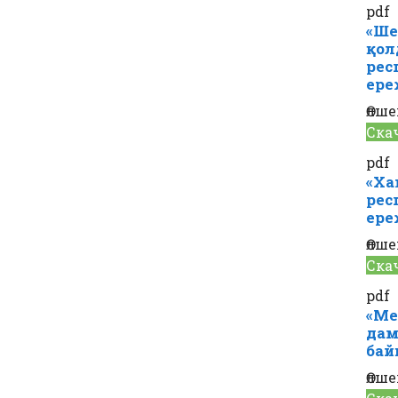
pdf
«Ше
қол
рес
ере
Өлше
Ска
pdf
«Ха
рес
ере
Өлше
Ска
pdf
«Ме
дам
бай
Өлше