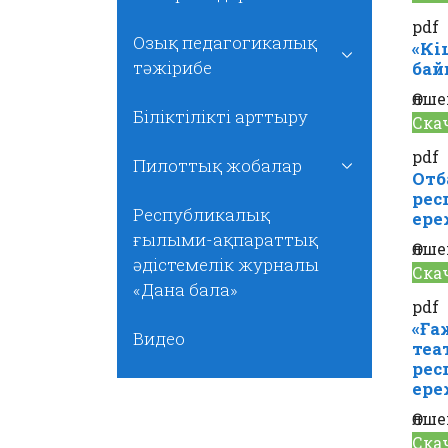
pdf
Озық педагогикалық
«Кі
тәжірибе
бай
Өлше
Біліктілікті арттыру
Ска
pdf
Пилоттық жобалар
Отб
рес
Республикалық
ере
ғылыми-ақпараттық
Өлше
әдістемелік журналы
Ска
«Дана бала»
pdf
«Ға
Видео
теа
рес
ере
Өлше
Ска