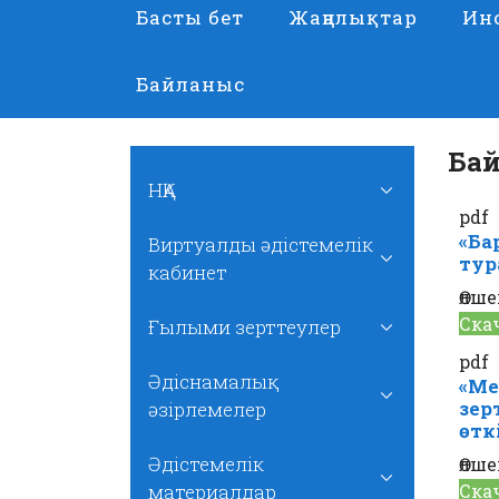
Басты бет
Жаңалықтар
Ин
Байланыс
Бай
НҚА
pdf
«Ба
Виртуалды әдістемелік
тур
кабинет
Өлше
Ска
Ғылыми зерттеулер
pdf
Әдіснамалық
«Ме
зер
әзірлемелер
өтк
Әдістемелік
Өлше
материалдар
Ска