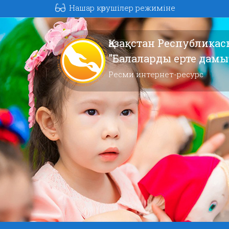
Нашар көрушілер режиміне
Қазақстан Республика
"Балаларды ерте дам
Ресми интернет-ресурс