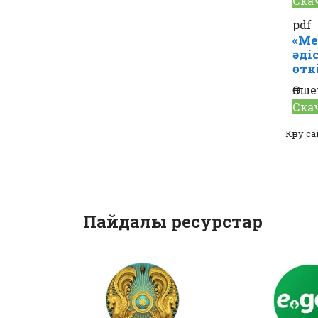
Ска
pdf
«Ме
әді
өтк
Өлше
Ска
Көру са
Пайдалы ресурстар