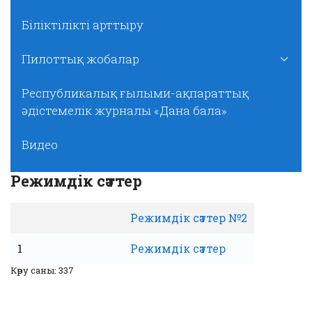
Біліктілікті арттыру
Пилоттық жобалар
Республикалық ғылыми-ақпараттық
әдістемелік журналы «Дана бала»
Видео
Режимдік сәттер
Режимдік сәттер №2
1
Режимдік сәттер
Көру саны: 337