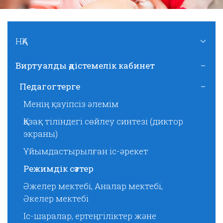
НҚА
Виртуалды әдістемелік кабинет
Педагогтерге
Менің қауіпсіз әлемім
Қазақ тіліндегі сөйлеу синтезі (диктор
экраны)
Ұйымдастырылған іс-әрекет
Режимдік сәттер
Әжелер мектебі, Аналар мектебі,
Әкелер мектебі
Іс-шаралар, ертеңгіліктер және