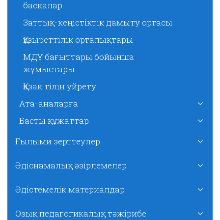
басқалар
Заттық-кеңістіктік дамыту ортасы
Құзыреттілік орталықтары
МДҰ бағыттары бойынша
жұмыстары
Қазақ тілін уйрету
Ата-аналарға
Басты құжаттар
Ғылыми зерттеулер
Әдіснамалық әзірлемелер
Әдістемелік материалдар
Озық педагогикалық тәжірибе