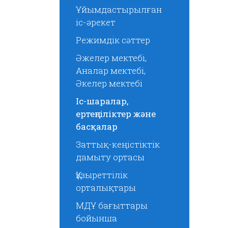
Ұйымдастырылған
іс-әрекет
Режимдік сәттер
Әжелер мектебі,
Аналар мектебі,
Әкелер мектебі
Іс-шаралар,
ертеңгіліктер және
басқалар
Заттық-кеңістіктік
дамыту ортасы
Құзыреттілік
орталықтары
МДҰ бағыттары
бойынша