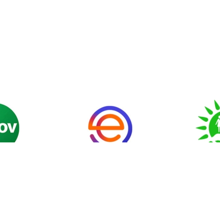
еттік
Мемлекеттік
«Аза
р және
органдарға өтініш
арналған
қпарат
беру