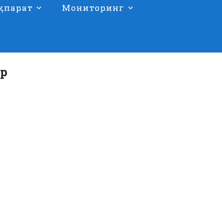
қпарат
Мониторинг
ар