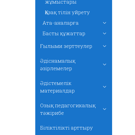
жұмыстары
Қазақ тілін уйрету
Ата-аналарға
Басты құжаттар
Ғылыми зерттеулер
Әдіснамалық
әзірлемелер
Әдістемелік
материалдар
Озық педагогикалық
тәжірибе
Біліктілікті арттыру