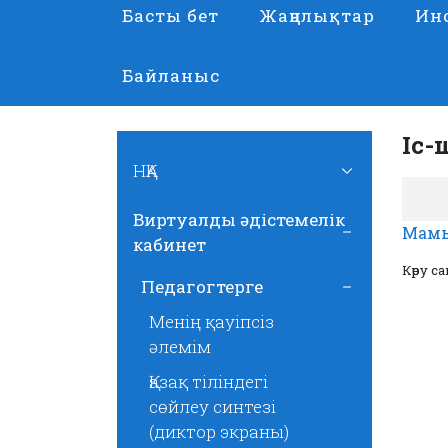
Басты бет
Жаңалықтар
Ин
Байланыс
Іс-
НҚА
Виртуалды әдістемелік
Мамы
кабинет
Көру са
Педагогтерге
Менің қауіпсіз
әлемім
Қазақ тіліндегі
сөйлеу синтезі
(диктор экраны)