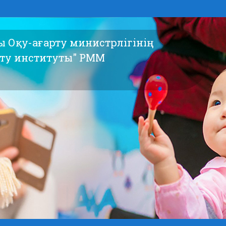
сы Оқу-ағарту министрлігінің
ыту институты" РММ