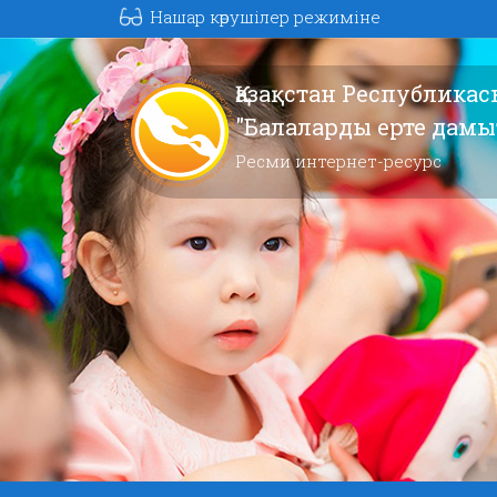
Нашар көрушілер режиміне
Қазақстан Республика
"Балаларды ерте дам
Ресми интернет-ресурс