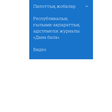
Пилоттық жобалар
Республикалық
ғылыми-ақпараттық
әдістемелік журналы
«Дана бала»
Видео