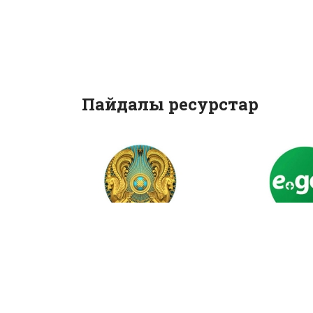
Пайдалы ресурстар
Қазақстан
Мемлек
Республикасы
қызметте
Президентінің
онлайн а
ресми сайты