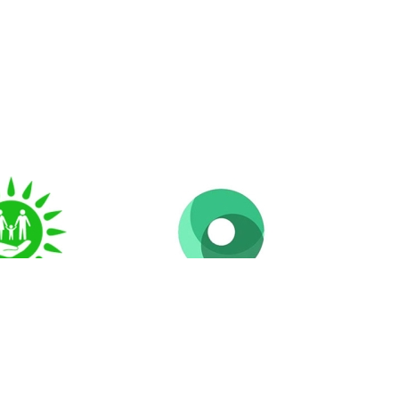
маттарға
Ашық үкімет
 үкімет» КЕ
АҚ