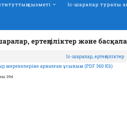
ституттың қызметі
Іс-шаралар туралы а
шаралар, ертеңгіліктер және басқал
Іс-шаралар, ертеңгіліктер
р мерекелеріне арналған ұсыным (PDF 360 Kb)
ны: 394