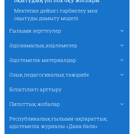
оқытудың үлгілік оқу жоспары
Мектепке дейінгі тәрбиелеу мен
оқытуды дамыту моделі
Ғылыми зерттеулер
Әдіснамалық әзірлемелер
Әдістемелік материалдар
Озық педагогикалық тәжірибе
Біліктілікті арттыру
Пилоттық жобалар
Республикалық ғылыми-ақпараттық
әдістемелік журналы «Дана бала»