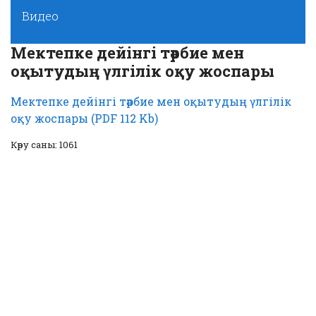
Видео
Мектепке дейінгі тәрбие мен
оқытудың үлгілік оқу жоспары
Мектепке дейінгі тәрбие мен оқытудың үлгілік
оқу жоспары (PDF 112 Kb)
Көру саны: 1061