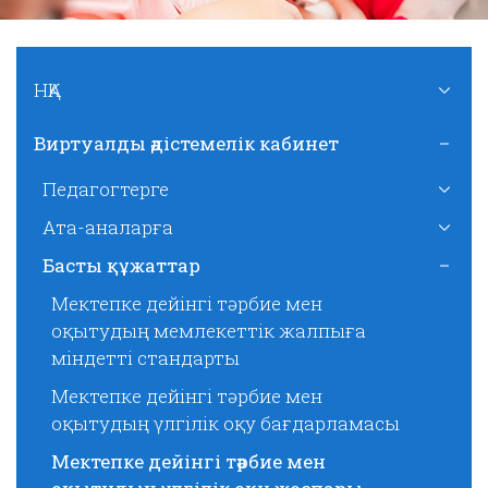
НҚА
Виртуалды әдістемелік кабинет
Педагогтерге
Ата-аналарға
Басты құжаттар
Мектепке дейінгі тәрбие мен
оқытудың мемлекеттік жалпыға
міндетті стандарты
Мектепке дейінгі тәрбие мен
оқытудың үлгілік оқу бағдарламасы
Мектепке дейінгі тәрбие мен