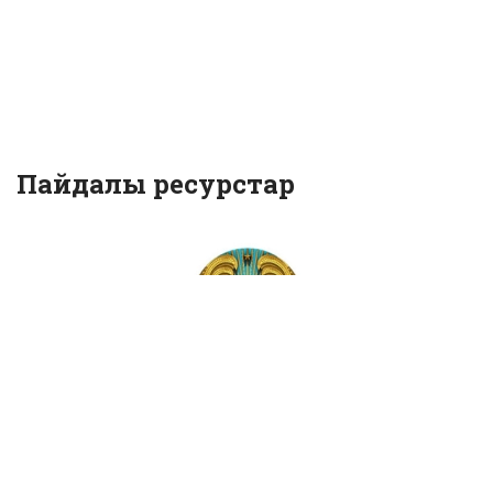
Пайдалы ресурстар
икасы Президентінің ресми
Мемлекеттік қыз
сайты