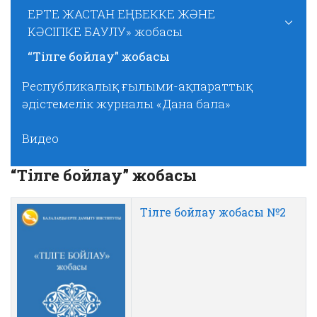
ЕРТЕ ЖАСТАН ЕҢБЕККЕ ЖӘНЕ
КӘСІПКЕ БАУЛУ» жобасы
“Тілге бойлау” жобасы
Республикалық ғылыми-ақпараттық
әдістемелік журналы «Дана бала»
Видео
“Тілге бойлау” жобасы
Тілге бойлау жобасы №2