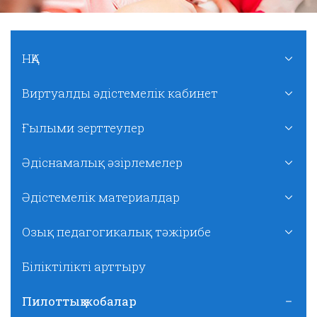
НҚА
Виртуалды әдістемелік кабинет
Ғылыми зерттеулер
Әдіснамалық әзірлемелер
Әдістемелік материалдар
Озық педагогикалық тәжірибе
Біліктілікті арттыру
Пилоттық жобалар