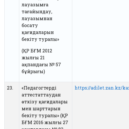
лауазымға
тағайындау,
лауазымнан
босату
қағидаларын
бекіту туралы»
(ҚР БҒМ 2012
жылғы 21
ақпандағы № 57
бұйрығы)
23.
«Педагогтерді
https://adilet.zan.kz/k
аттестаттаудан
өткізу қағидалары
мен шарттарын
бекіту туралы» (ҚР
БҒМ 2016 жылғы 27