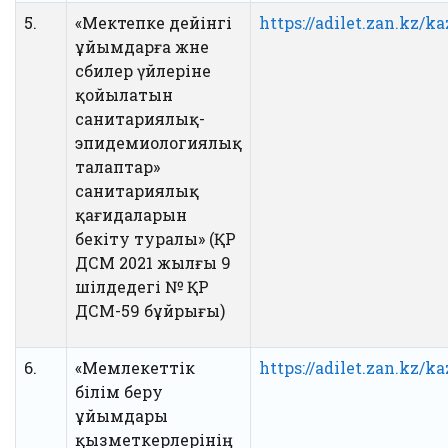
5.
«Мектепке дейінгі
https://adilet.zan.kz/
ұйымдарға және
сәбилер үйлеріне
қойылатын
санитариялық-
эпидемиологиялық
талаптар»
санитариялық
қағидаларын
бекіту туралы» (ҚР
ДСМ 2021 жылғы 9
шілдедегі № ҚР
ДСМ-59 бұйрығы)
6.
«Мемлекеттік
https://adilet.zan.kz/k
білім беру
ұйымдары
қызметкерлерінің