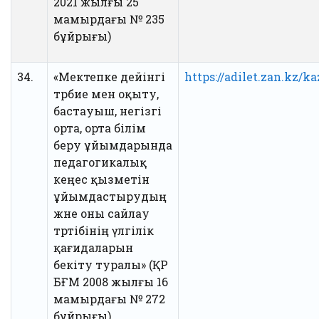
2021 жылғы 25
мамырдағы № 235
бұйрығы)
34.
«Мектепке дейінгі
https://adilet.zan.kz/
тәрбие мен оқыту,
бастауыш, негізгі
орта, орта білім
беру ұйымдарында
педагогикалық
кеңес қызметін
ұйымдастырудың
және оны сайлау
тәртібінің үлгілік
қағидаларын
бекіту туралы» (ҚР
БҒМ 2008 жылғы 16
мамырдағы № 272
бұйрығы)