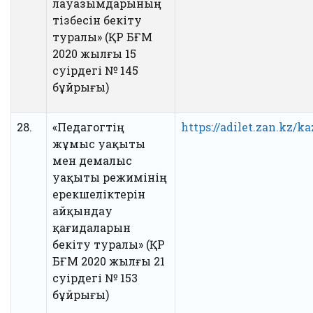
лауазымдарының
тізбесін бекіту
туралы» (ҚР БҒМ
2020 жылғы 15
сәуірдегі № 145
бұйрығы)
28.
«Педагогтің
https://adilet.zan.kz/
жұмыс уақыты
мен демалыс
уақыты режимінің
ерекшеліктерін
айқындау
қағидаларын
бекіту туралы» (ҚР
БҒМ 2020 жылғы 21
сәуірдегі № 153
бұйрығы)