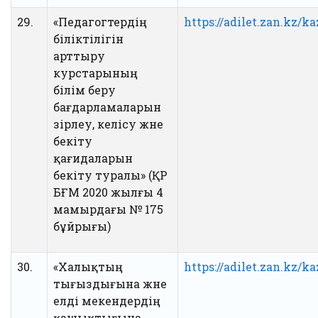
29.
«Педагогтердің
https://adilet.zan.kz/
біліктілігін
арттыру
курстарының
білім беру
бағдарламаларын
әзірлеу, келісу және
бекіту
қағидаларын
бекіту туралы» (ҚР
БҒМ 2020 жылғы 4
мамырдағы № 175
бұйрығы)
30.
«Халықтың
https://adilet.zan.kz/
тығыздығына және
елді мекендердің
қашықтығына