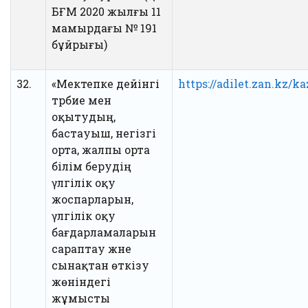
БҒМ 2020 жылғы 11
мамырдағы № 191
бұйрығы)
32.
«Мектепке дейінгі
https://adilet.zan.kz/
тәрбие мен
оқытудың,
бастауыш, негізгі
орта, жалпы орта
білім берудің
үлгілік оқу
жоспарларын,
үлгілік оқу
бағдарламаларын
сараптау және
сынақтан өткізу
жөніндегі
жұмысты