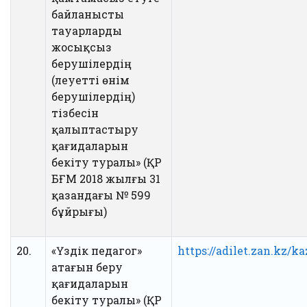
байланысты
тауарларды
жосықсыз
берушілердің
(әлеуетті өнім
берушілердің)
тізбесін
қалыптастыру
қағидаларын
бекіту туралы» (ҚР
БҒМ 2018 жылғы 31
қазандағы № 599
бұйрығы)
20.
«Үздік педагог»
https://adilet.zan.kz/
атағын беру
қағидаларын
бекіту туралы» (ҚР