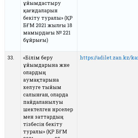
ұйымдастыру
қағидаларын
бекіту туралы» (ҚР
БҒМ 2021 жылғы 18
мамырдағы № 221
бұйрығы)
33.
«Білім беру
https://adilet.zan.kz/k
ұйымдарына және
олардың
аумақтарына
әкелуге тыйым
салынған, оларда
пайдаланылуы
шектелген нәрселер
мен заттардың
тізбесін бекіту
туралы» (ҚР БҒМ