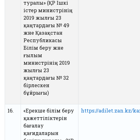
туралы» (ҚР Ішкі
істер министрінің
2019 жылғы 23
қаңтардағы № 49
және Қазақстан
Республикасы
Білім беру және
ғылым
министрінің 2019
жылғы 23
қаңтардағы № 32
бірлескен
бұйрығы)
16.
«Ерекше білім беру
https://adilet.zan.kz/k
қажеттіліктерін
бағалау
қағидаларын