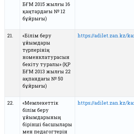
БҒМ 2015 жылғы 16
қаңтардағы № 12
бұйрығы)
21.
«Білім беру
https://adilet.zan.kz/k
ұйымдары
түрлерінің
номенклатурасын
бекіту туралы» (ҚР
БҒМ 2013 жылғы 22
ақпандағы № 50
бұйрығы)
22.
«Мемлекеттік
https://adilet.zan.kz/
білім беру
ұйымдарының
бірінші басшылары
мен педагогтерін