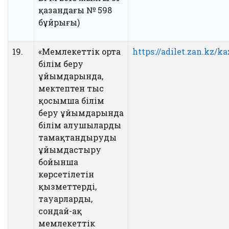
қазандағы № 598
бұйрығы)
19.
«Мемлекеттік орта
https://adilet.zan.kz/k
білім беру
ұйымдарында,
мектептен тыс
қосымша білім
беру ұйымдарында
білім алушыларды
тамақтандыруды
ұйымдастыру
бойынша
көрсетілетін
қызметтерді,
тауарларды,
сондай-ақ
мемлекеттік