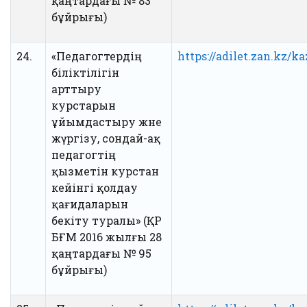
қаңтардағы № 83
бұйрығы)
24.
«Педагогтердің
https://adilet.zan.kz/k
біліктілігін
арттыру
курстарын
ұйымдастыру және
жүргізу, сондай-ақ
педагогтің
қызметін курстан
кейінгі қолдау
қағидаларын
бекіту туралы» (ҚР
БҒМ 2016 жылғы 28
қаңтардағы № 95
бұйрығы)