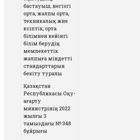
бастауыш, негізгі
орта, жалпы орта,
техникалық және
кәсіптік, орта
білімнен кейінгі
білім берудің
мемлекеттік
жалпыға міндетті
стандарттарын
бекіту туралы
Қазақстан
Республикасы Оқу-
ағарту
министрінің 2022
жылғы 3
тамыздағы № 348
бұйрығы