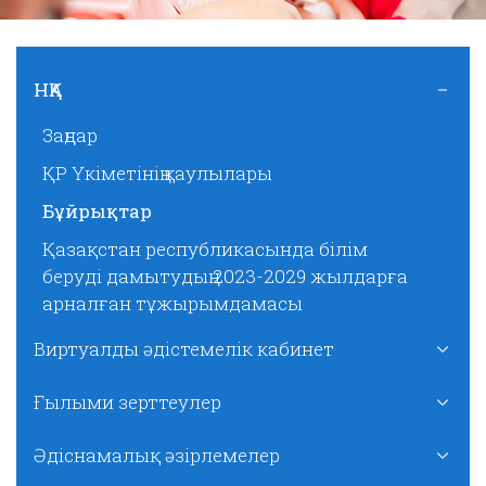
НҚА
Заңдар
ҚР Үкіметінің қаулылары
Бұйрықтар
Қазақстан республикасында білім
беруді дамытудың 2023-2029 жылдарға
арналған тұжырымдамасы
Виртуалды әдістемелік кабинет
Ғылыми зерттеулер
Әдіснамалық әзірлемелер