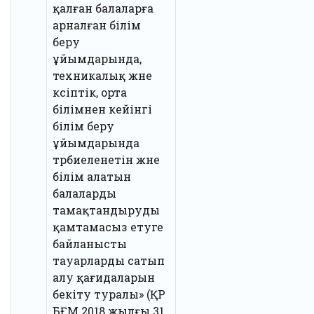
қалған балаларға
арналған білім
беру
ұйымдарында,
техникалық және
кәсіптік, орта
білімнен кейінгі
білім беру
ұйымдарында
тәрбиеленетін және
білім алатын
балаларды
тамақтандыруды
қамтамасыз етуге
байланысты
тауарларды сатып
алу қағидаларын
бекіту туралы» (ҚР
БҒМ 2018 жылғы 31