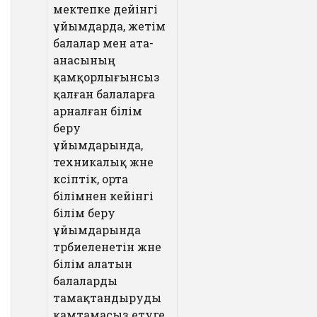
мектепке дейінгі
ұйымдарда, жетім
балалар мен ата-
анасының
қамқорлығынсыз
қалған балаларға
арналған білім
беру
ұйымдарында,
техникалық және
кәсіптік, орта
білімнен кейінгі
білім беру
ұйымдарында
тәрбиеленетін және
білім алатын
балаларды
тамақтандыруды
қамтамасыз етуге