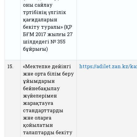
оны сайлау
тәртібінің үлгілік
қағидаларын
бекіту туралы» (ҚР
БҒМ 2017 жылғы 27
шілдедегі № 355
бұйрығы)
15.
«Мектепке дейінгі
https://adilet.zan.kz/k
және орта білім беру
ұйымдарын
бейнебақылау
жүйелерімен
жарақтауға
стандарттарды
және оларға
қойылатын
талаптарды бекіту