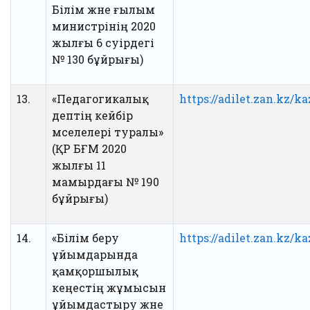
Білім және ғылым
министрінің 2020
жылғы 6 сәуірдегі
№ 130 бұйрығы)
13.
«Педагогикалық
https://adilet.zan.kz/k
әдептің кейбір
мәселелері туралы»
(ҚР БҒМ 2020
жылғы 11
мамырдағы № 190
бұйрығы)
14.
«Білім беру
https://adilet.zan.kz/k
ұйымдарында
қамқоршылық
кеңестің жұмысын
ұйымдастыру және