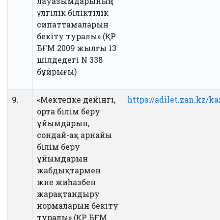
лауазымдарының
үлгілік біліктілік
сипаттамаларын
бекіту туралы» (ҚР
БҒМ 2009 жылғы 13
шілдедегі N 338
бұйрығы)
9.
«Мектепке дейінгі,
https://adilet.zan.kz/k
орта білім беру
ұйымдарын,
сондай-ақ арнайы
білім беру
ұйымдарын
жабдықтармен
және жиһазбен
жарақтандыру
нормаларын бекіту
туралы» (ҚР БҒМ