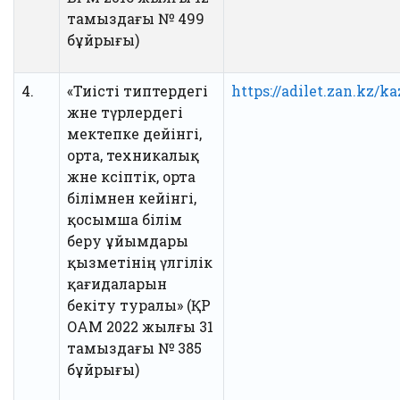
тамыздағы № 499
бұйрығы)
4.
«Тиісті типтердегі
https://adilet.zan.kz/
және түрлердегі
мектепке дейінгі,
орта, техникалық
және кәсіптік, орта
білімнен кейінгі,
қосымша білім
беру ұйымдары
қызметінің үлгілік
қағидаларын
бекіту туралы» (ҚР
ОАМ 2022 жылғы 31
тамыздағы № 385
бұйрығы)