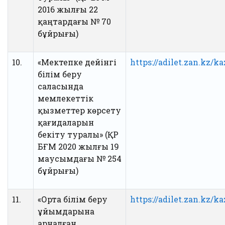
2016 жылғы 22
қаңтардағы № 70
бұйрығы)
10.
«Мектепке дейінгі
https://adilet.zan.kz/
білім беру
саласында
мемлекеттік
қызметтер көрсету
қағидаларын
бекіту туралы» (ҚР
БҒМ 2020 жылғы 19
маусымдағы № 254
бұйрығы)
11.
«Орта білім беру
https://adilet.zan.kz/
ұйымдарына
арналған