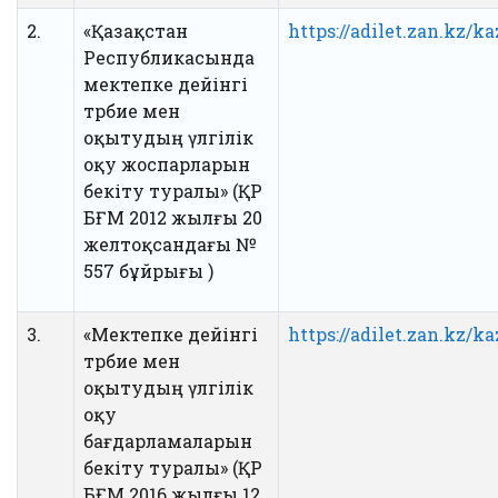
2.
«Қазақстан
https://adilet.zan.kz/k
Республикасында
мектепке дейінгі
тәрбие мен
оқытудың үлгілік
оқу жоспарларын
бекіту туралы» (ҚР
БҒМ 2012 жылғы 20
желтоқсандағы №
557 бұйрығы )
3.
«Мектепке дейінгі
https://adilet.zan.kz/k
тәрбие мен
оқытудың үлгілік
оқу
бағдарламаларын
бекіту туралы» (ҚР
БҒМ 2016 жылғы 12