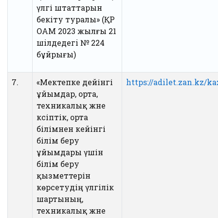
үлгі штаттарын
бекіту туралы» (ҚР
ОАМ 2023 жылғы 21
шiлдедегi № 224
бұйрығы)
7.
«Мектепке дейінгі
https://adilet.zan.kz/k
ұйымдар, орта,
техникалық және
кәсіптік, орта
білімнен кейінгі
білім беру
ұйымдары үшін
білім беру
қызметтерін
көрсетудің үлгілік
шартының,
техникалық және