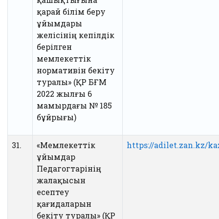
қарай білім беру
ұйымдары
желісінің кепілдік
берілген
мемлекеттік
нормативін бекіту
туралы» (ҚР БҒМ
2022 жылғы 6
мамырдағы № 185
бұйрығы)
31.
«Мемлекеттік
https://adilet.zan.kz/
ұйымдар
Педагогтарінің
жалақысын
есептеу
қағидаларын
бекіту туралы» (ҚР