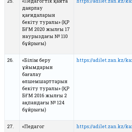
25.
«Педагогтік қайта
https://adilet.zan.kz/
даярлау
қағидаларын
бекіту туралы» (ҚР
БҒМ 2020 жылғы 17
наурыздағы № 110
бұйрығы)
26.
«Білім беру
https://adilet.zan.kz/
ұйымдарын
бағалау
өлшемшарттарын
бекіту туралы» (ҚР
БҒМ 2016 жылғы 2
ақпандағы № 124
бұйрығы)
27.
«Педагог
https://adilet.zan.kz/