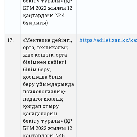
бекіту туралы» (ҚР
БҒМ 2022 жылғы 12
қаңтардағы № 4
бұйрығы)
17.
«Мектепке дейінгі,
https://adilet.zan.kz/k
орта, техникалық
және кәсіптік, орта
білімнен кейінгі
білім беру,
қосымша білім
беру ұйымдарында
психологиялық-
педагогикалық
қолдап отыру
қағидаларын
бекіту туралы» (ҚР
БҒМ 2022 жылғы 12
қаңтардағы № 6