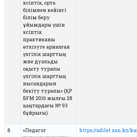
кәсіптік, орта
білімнен кейінгі
білім беру
ұйымдары үшін
кәсіптік
практиканы
өткізуге арналған
үлгілік шарттың
және дуальды
оқыту туралы
үлгілік шарттың
нысандарын
бекіту туралы» (ҚР
БҒМ 2016 жылғы 28
қаңтардағы № 93
бұйрығы)
8.
«Педагог
https://adilet.zan.kz/