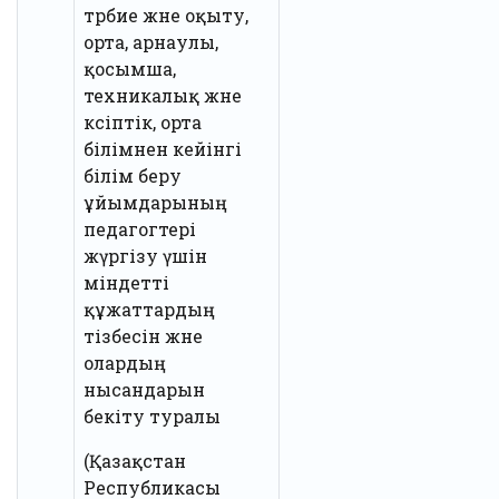
тәрбие және оқыту,
орта, арнаулы,
қосымша,
техникалық және
кәсіптік, орта
білімнен кейінгі
білім беру
ұйымдарының
педагогтері
жүргізу үшін
міндетті
құжаттардың
тізбесін және
олардың
нысандарын
бекіту туралы
(Қазақстан
Республикасы