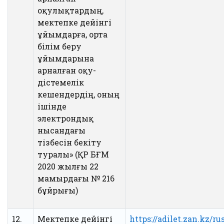
оқулықтардың,
мектепке дейінгі
ұйымдарға, орта
білім беру
ұйымдарына
арналған оқу-
әдістемелік
кешендердің, оның
ішінде
электрондық
нысандағы
тізбесін бекіту
туралы» (ҚР БҒМ
2020 жылғы 22
мамырдағы № 216
бұйрығы)
12.
Мектепке дейінгі
https://adilet.zan.kz/r