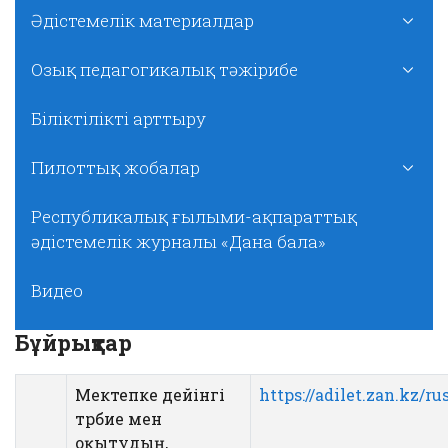
Әдістемелік материалдар
Озық педагогикалық тәжірибе
Біліктілікті арттыру
Пилоттық жобалар
Республикалық ғылыми-ақпараттық
әдістемелік журналы «Дана бала»
Видео
Бұйрықтар
Мектепке дейінгі
https://adilet.zan.kz/r
тәрбие мен
оқытудың,