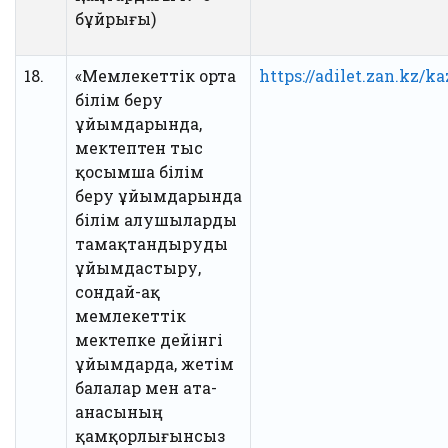
бұйрығы)
18.
«Мемлекеттік орта
https://adilet.zan.kz/k
білім беру
ұйымдарында,
мектептен тыс
қосымша білім
беру ұйымдарында
білім алушыларды
тамақтандыруды
ұйымдастыру,
сондай-ақ
мемлекеттік
мектепке дейінгі
ұйымдарда, жетім
балалар мен ата-
анасының
қамқорлығынсыз