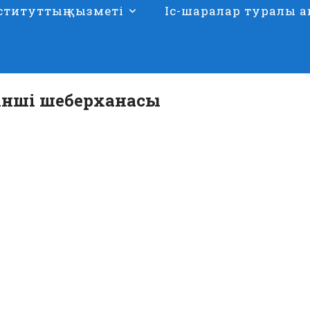
ституттың қызметі
Іс-шаралар туралы а
інші шеберханасы