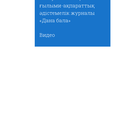
ғылыми-ақпараттық
әдістемелік журналы
«Дана бала»
Видео