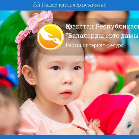
Нашар көрушілер режиміне
Қазақстан Республика
"Балаларды ерте дам
Ресми интернет-ресурс