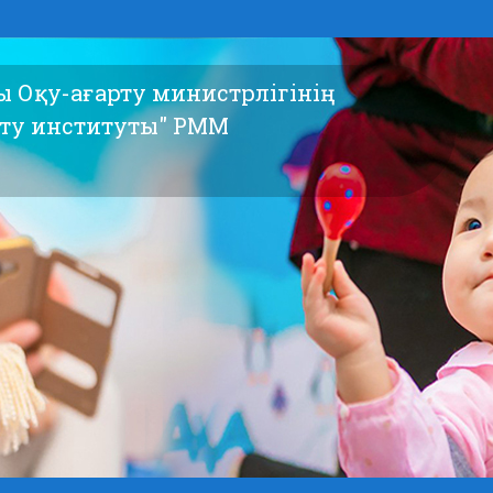
сы Оқу-ағарту министрлігінің
ыту институты" РММ