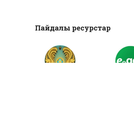
Пайдалы ресурстар
Қазақстан
Мемлек
Республикасы
қызметте
Президентінің
онлайн а
ресми сайты