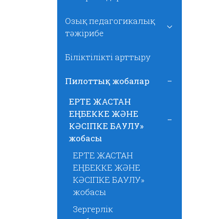
Озық педагогикалық
тәжірибе
Біліктілікті арттыру
Пилоттық жобалар
ЕРТЕ ЖАСТАН
ЕҢБЕККЕ ЖӘНЕ
КӘСІПКЕ БАУЛУ»
жобасы
ЕРТЕ ЖАСТАН
ЕҢБЕККЕ ЖӘНЕ
КӘСІПКЕ БАУЛУ»
жобасы
Зергерлік