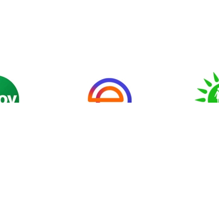
еттік
Мемлекеттік
«Аза
р және
органдарға өтініш
арналған
қпарат
беру