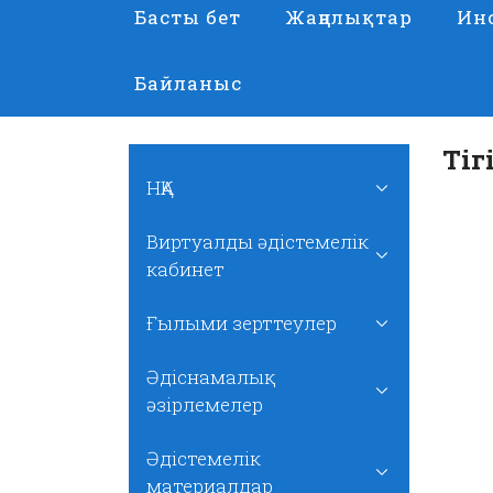
Басты бет
Жаңалықтар
Ин
Байланыс
Тіг
НҚА
Виртуалды әдістемелік
кабинет
Ғылыми зерттеулер
Әдіснамалық
әзірлемелер
Әдістемелік
материалдар