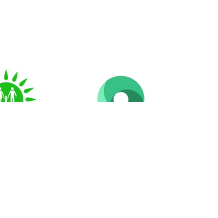
маттарға
Ашық үкімет
 үкімет» КЕ
АҚ