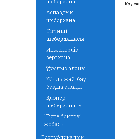
шеберхана
Көру са
Аспаздық
шеберхана
Тігінші
шеберханасы
Инженерлік
зертхана
Құрылыс алаңы
Жылыжай, бау-
бақша алаңы
Қолөнер
шеберханасы
“Тілге бойлау”
жобасы
Республикалық