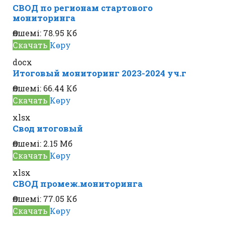
СВОД по регионам стартового
мониторинга
Өлшемі:
78.95 Кб
Скачать
Көру
docx
Итоговый мониторинг 2023-2024 уч.г
Өлшемі:
66.44 Кб
Скачать
Көру
xlsx
Свод итоговый
Өлшемі:
2.15 Мб
Скачать
Көру
xlsx
СВОД промеж.мониторинга
Өлшемі:
77.05 Кб
Скачать
Көру