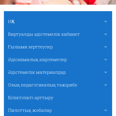
НҚА
Виртуалды әдістемелік кабинет
Ғылыми зерттеулер
Әдіснамалық әзірлемелер
Әдістемелік материалдар
Озық педагогикалық тәжірибе
Біліктілікті арттыру
Пилоттық жобалар