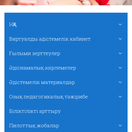
НҚА
Виртуалды әдістемелік кабинет
Ғылыми зерттеулер
Әдіснамалық әзірлемелер
Әдістемелік материалдар
Озық педагогикалық тәжірибе
Біліктілікті арттыру
Пилоттық жобалар