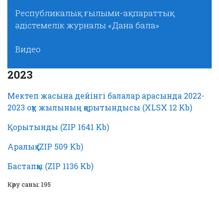
Республикалық ғылыми-ақпараттық
әдістемелік журналы «Дана бала»
Видео
2023
Мектеп жасына дейінгі балалар арасында 2022-
2023 оқу жылының қорытындысы (XLSX 12 Kb)
Қорытынды (ZIP 1641 Kb)
Аралық (ZIP 509 Kb)
Бастапқы (ZIP 1136 Kb)
Көру саны: 195