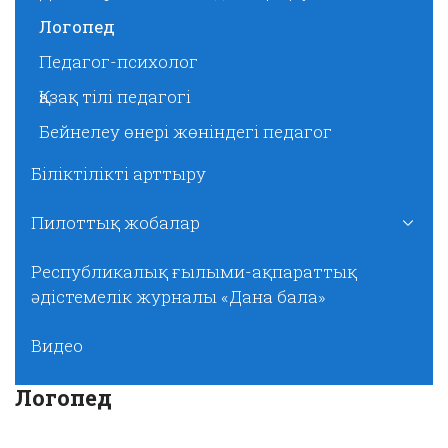
Логопед
Педагог-психолог
Қазақ тілі педагогі
Бейнелеу өнері жөніндегі педагог
Біліктілікті арттыру
Пилоттық жобалар
Республикалық ғылыми-ақпараттық
әдістемелік журналы «Дана бала»
Видео
Логопед