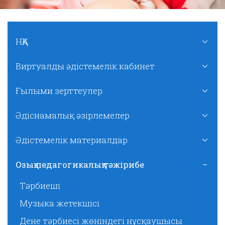
НҚА
Виртуалды әдістемелік кабинет
Ғылыми зерттеулер
Әдіснамалық әзірлемелер
Әдістемелік материалдар
Озық педагогикалық тәжірибе
Тәрбиеші
Музыка жетекшісі
Дене тәрбиесі жөніндегі нұсқаушысы