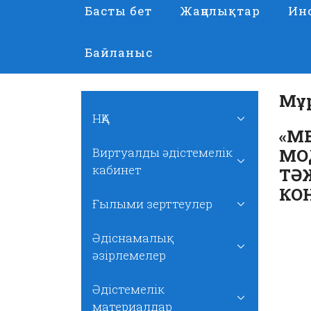
Басты бет
Жаңалықтар
Ин
Байланыс
Мұр
НҚА
«М
Виртуалды әдістемелік
МО
кабинет
ТӘ
КО
Ғылыми зерттеулер
Әдіснамалық
әзірлемелер
Әдістемелік
материалдар