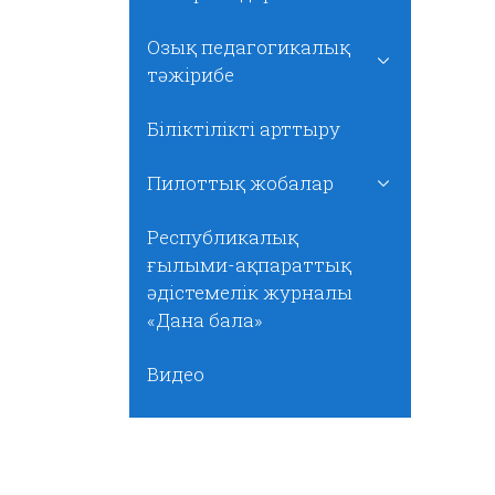
Озық педагогикалық
тәжірибе
Біліктілікті арттыру
Пилоттық жобалар
Республикалық
ғылыми-ақпараттық
әдістемелік журналы
«Дана бала»
Видео