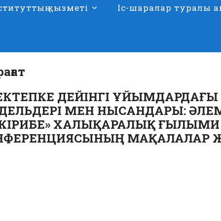
ституттың қызметі
Іс-шаралар туралы а
ағат
ЕКТЕПКЕ ДЕЙІНГІ ҰЙЫМДАРДАҒ
ДЕЛЬДЕРІ МЕН НЫСАНДАРЫ: ӘЛЕ
ЖІРИБЕ» ХАЛЫҚАРАЛЫҚ ҒЫЛЫМИ
НФЕРЕНЦИЯСЫНЫҢ МАҚАЛАЛАР 