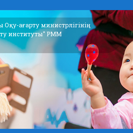
сы Оқу-ағарту министрлігінің
ыту институты" РММ