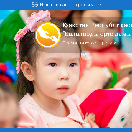
Нашар көрушілер режиміне
Қазақстан Республика
"Балаларды ерте дам
Ресми интернет-ресурс